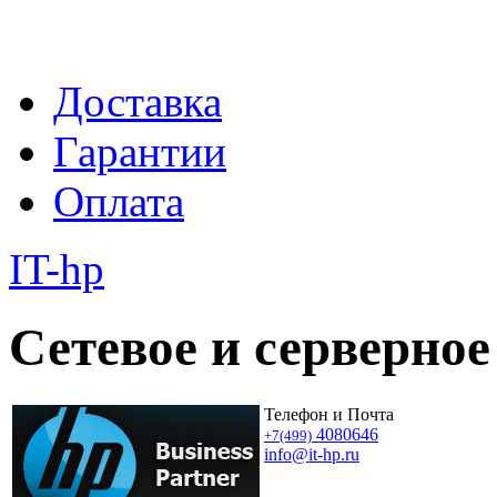
Доставка
Гарантии
Оплата
IT-hp
Сетевое и серверное
Телефон и Почта
4080646
+7(499)
info@it-hp.ru