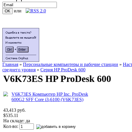
или
Главная
»
Персональные компьютеры и рабочие станции
»
Нас
среднего уровня
»
Серия HP ProDesk 600
V6K73ES HP ProDesk 600
43,413 руб.
$535.11
На складе: да
Кол-во: