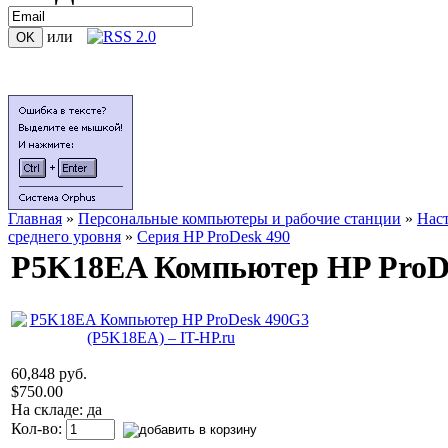
или
Главная
»
Персональные компьютеры и рабочие станции
»
Нас
среднего уровня
»
Серия HP ProDesk 490
P5K18EA Компьютер HP ProD
60,848 руб.
$750.00
На складе: да
Кол-во: