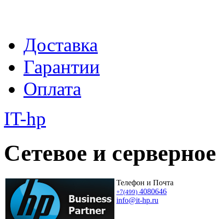
Доставка
Гарантии
Оплата
IT-hp
Сетевое и серверное
Телефон и Почта
4080646
+7(499)
info@it-hp.ru