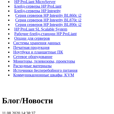
HP ProLiant MicroServer
Блейд-серверы HP ProLiant
Блейд-серверы HP Integrity
Серия серверов HP Integrity BL860c i2
Серия серверов HP Integrity BL870c i2
Серия серверов HP Integrity BL890c i2
HP ProLiant SL Scalable System
Рабочие блейд-станции HP ProLiant
Опции для серверов
Системы хранения данных
Печатная продукция
Ноутбуки и планшетные ПК
Сетевое оборудование
Мониторы, телевизоры, проекторы
Расходные материалы
Источники бесперебойного питания
Коммуникационные шкафы, KVM
Блог/Новости
11.08.2020 14:38:37