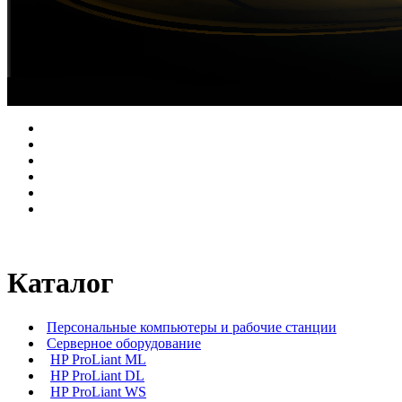
Каталог
Персональные компьютеры и рабочие станции
Серверное оборудование
HP ProLiant ML
HP ProLiant DL
HP ProLiant WS