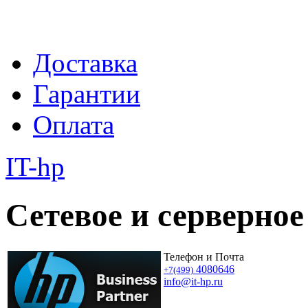
Доставка
Гарантии
Оплата
IT-hp
Сетевое и серверное
Телефон и Почта
4080646
+7(499)
info@it-hp.ru