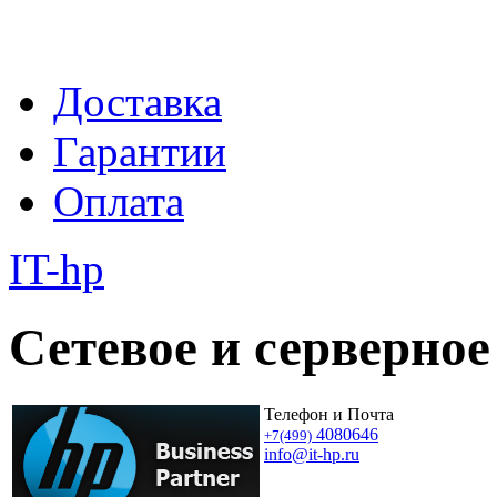
Доставка
Гарантии
Оплата
IT-hp
Сетевое и серверное
Телефон и Почта
4080646
+7(499)
info@it-hp.ru